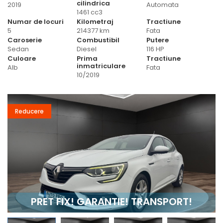
cilindrica
2019
Automata
1461 cc3
Numar de locuri
Kilometraj
Tractiune
5
214377 km
Fata
Caroserie
Combustibil
Putere
Sedan
Diesel
116 HP
Culoare
Prima
Tractiune
inmatriculare
Alb
Fata
10/2019
Reducere
PRET FIX! GARANTIE! TRANSPORT!