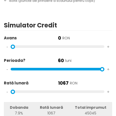
Isofix (puncte de prindere a scaunului pentru copii)
Simulator Credit
0
Avans
RON
-
+
60
Perioada?
luni
-
+
1067
Rată lunară
RON
-
+
Dobanda
Rată lunară
Total imprumut
7.9%
1067
45045