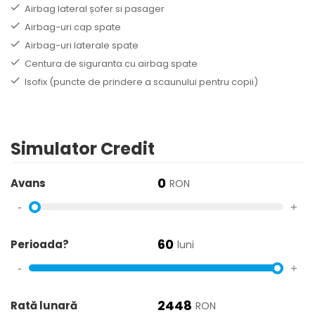
Airbag lateral șofer si pasager
Airbag-uri cap spate
Airbag-uri laterale spate
Centura de siguranta cu airbag spate
Isofix (puncte de prindere a scaunului pentru copii)
Simulator Credit
0
Avans
RON
-
+
60
Perioada?
luni
-
+
2448
Rată lunară
RON