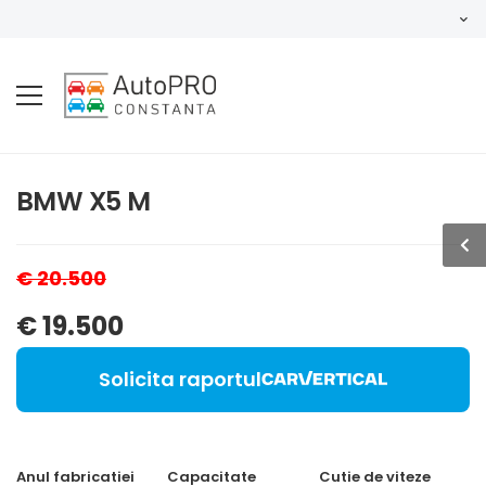
BMW X5 M
€ 20.500
€ 19.500
Solicita raportul
Anul fabricatiei
Capacitate
Cutie de viteze