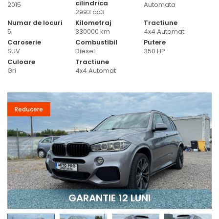
cilindrica
2015
Automata
2993 cc3
Numar de locuri
Kilometraj
Tractiune
5
330000 km
4x4 Automat
Caroserie
Combustibil
Putere
SUV
Diesel
350 HP
Culoare
Tractiune
Gri
4x4 Automat
Reducere
GARANTIE 12 LUNI